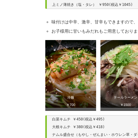
上ミノ薄焼き（塩・タレ） ￥950(税込￥1045)
味付けは中辛、激辛、甘辛もできますので、
お子様用に甘いもみだれもご用意しておりま
冷麺
テールラーメン
￥700
￥1500
白菜キムチ ￥450(税込￥495)

大根キムチ ￥380(税込￥418)

ナムル盛合せ（もやし・ぜんまい・ホウレン草・ダイコ